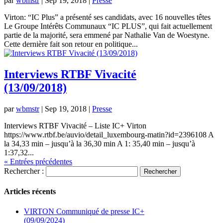
par
wbmstr
|
Sep 19, 2018
|
Presse
Virton: “IC Plus” a présenté ses candidats, avec 16 nouvelles têtes
Le Groupe Intérêts Communaux “IC PLUS”, qui fait actuellement
partie de la majorité, sera emmené par Nathalie Van de Woestyne.
Cette dernière fait son retour en politique...
Interviews RTBF Vivacité
(13/09/2018)
par
wbmstr
|
Sep 19, 2018
|
Presse
Interviews RTBF Vivacité – Liste IC+ Virton
https://www.rtbf.be/auvio/detail_luxembourg-matin?id=2396108 A
la 34,33 min – jusqu’à la 36,30 min A 1: 35,40 min – jusqu’à
1:37,32...
« Entrées précédentes
Rechercher :
Articles récents
VIRTON Communiqué de presse IC+
(09/09/2024)