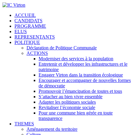
ACCUEIL
CANDIDATS
PROGRAMME
ELUS
REPRESENTANTS
POLITIQUE
Déclaration de Politique Communale
ACTIONS
Moderniser des services à la population
Entretenir et développer les infrastructures et le
patrimoine
Engager Virton dans la transition écologique
Encourager et accompagner de nouvelles formes
de démocratie
Promouvoir l’émancipation de toutes et tous
S’attacher au bien vivre ensemble
Adapter les politiques sociales
Revitaliser l’économie sociale
Pour une commune bien gérée en toute
transparence
THEMES
Aménagement du territoire
Culture